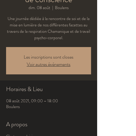
dim. 08 août
  |  
Boulens
Une journée dédiée à la rencontre de soi et de la
mise en lumière de nos différentes facettes au
travers de la respiration Chamanique et de travail
psycho-corporel.
Les inscriptions sont closes
Voir autres événements
Horaires & Lieu
08 août 2021, 09:00 – 18:00
Boulens
A propos