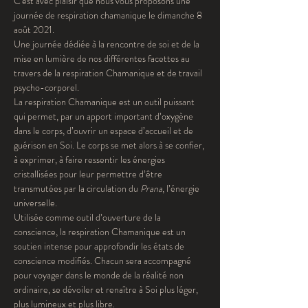
C'est avec plaisir que nous vous proposons une 
journée de respiration chamanique le dimanche 8 
août 2021.
Une journée dédiée à la rencontre de soi et de la 
mise en lumière de nos différentes facettes au 
travers de la respiration Chamanique et de travail 
psycho-corporel.
La respiration Chamanique est un outil puissant 
qui permet, par un apport important d’oxygène 
dans le corps, d’ouvrir un espace d’accueil et de 
guérison en Soi. Le corps se met alors à se confier, 
à exprimer, à faire ressentir les énergies 
cristallisées pour leur permettre d’être 
transmutées par la circulation du 
Prana
, l’énergie 
universelle.
Utilisée comme outil d’ouverture de la 
conscience, la respiration Chamanique est un 
soutien intense pour approfondir les états de 
conscience modifiés. Chacun sera accompagné 
pour voyager dans le monde de la réalité non 
ordinaire, se dévoiler et renaître à Soi plus léger, 
plus lumineux et plus libre.