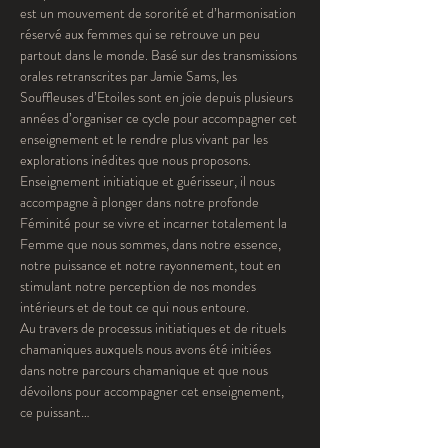
est un mouvement de sororité et d’harmonisation 
réservé aux femmes qui se retrouve un peu 
partout dans le monde. Basé sur des transmissions 
orales retranscrites par Jamie Sams, les 
Souffleuses d’Etoiles sont en joie depuis plusieurs 
années d’organiser ce cycle pour accompagner cet 
enseignement et le rendre plus vivant par les 
explorations inédites que nous proposons.
Enseignement initiatique et guérisseur, il nous 
accompagne à plonger dans notre profonde 
Féminité pour se vivre et incarner totalement la 
Femme que nous sommes, dans notre essence, 
notre puissance et notre rayonnement, tout en 
stimulant notre perception de nos mondes 
intérieurs et de tout ce qui nous entoure.
Au travers de processus initiatiques et de rituels 
chamaniques auxquels nous avons été initiées 
dans notre parcours chamanique et que nous 
dévoilons pour accompagner cet enseignement, 
ce puissant…