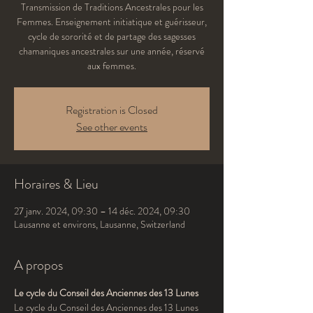
Transmission de Traditions Ancestrales pour les
Femmes. Enseignement initiatique et guérisseur,
cycle de sororité et de partage des sagesses
chamaniques ancestrales sur une année, réservé
aux femmes.
Registration is Closed
See other events
Horaires & Lieu
27 janv. 2024, 09:30 – 14 déc. 2024, 09:30
Lausanne et environs, Lausanne, Switzerland
A propos
Le cycle du Conseil des Anciennes des 13 Lunes
Le cycle du Conseil des Anciennes des 13 Lunes 