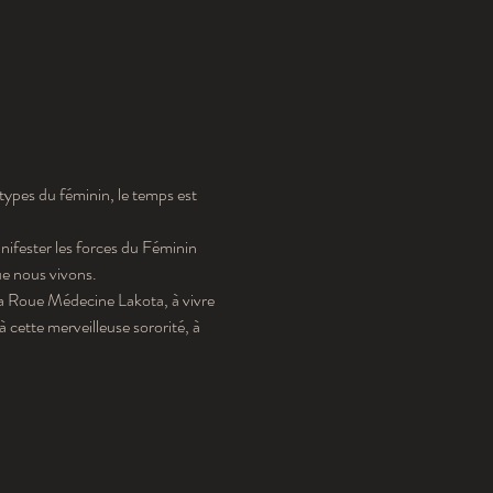
types du féminin, le temps est 
nifester les forces du Féminin 
ue nous vivons.
la Roue Médecine Lakota, à vivre 
cette merveilleuse sororité, à 