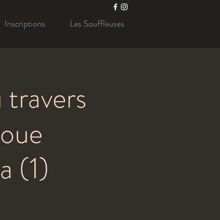
Inscriptions
Les Souffleuses
 travers
Roue
a (1)