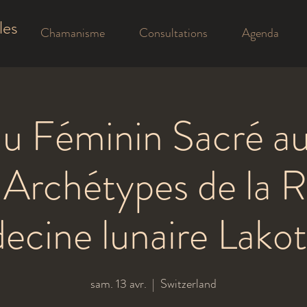
les
Chamanisme
Consultations
Agenda
u Féminin Sacré au
 Archétypes de la 
cine lunaire Lakot
sam. 13 avr.
  |  
Switzerland