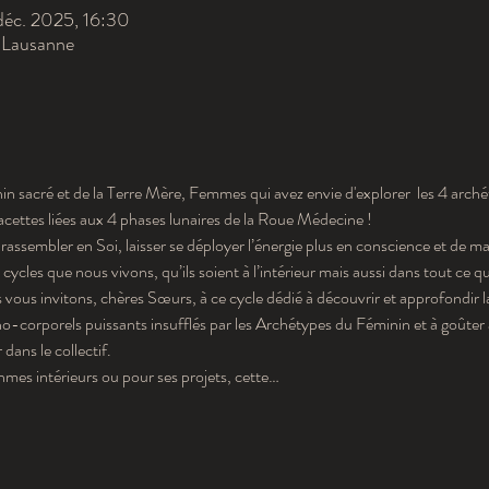
déc. 2025, 16:30
 Lausanne
n sacré et de la Terre Mère, Femmes qui avez envie d'explorer  les 4 arché
acettes liées aux 4 phases lunaires de la Roue Médecine !
assembler en Soi, laisser se déployer l’énergie plus en conscience et de ma
ycles que nous vivons, qu’ils soient à l’intérieur mais aussi dans tout ce q
 vous invitons, chères Sœurs, à ce cycle dédié à découvrir et approfondir 
-corporels puissants insufflés par les Archétypes du Féminin et à goûter à 
r dans le collectif.
hmes intérieurs ou pour ses projets, cette…