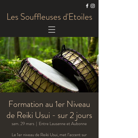
Les Souffleuses d'Etoiles
Formation au 1er Niveau
de Reiki Usui - sur 2 jours
sam. 29 mars
  |  
Entre Lausanne et Aubonne
Le 1er niveau de Reiki Usui, met l’accent sur