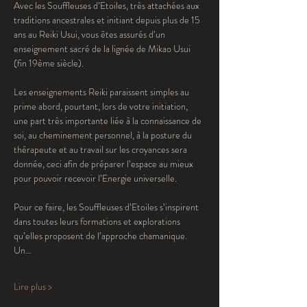
Avec les Souffleuses d’Etoiles, très attachées aux 
traditions ancestrales et initiant depuis plus de 15 
ans au Reiki Usui, vous êtes assurés d’un 
enseignement sacré de la lignée de Mikao Usui 
(fin 19ème siècle). 
Les enseignements Reiki paraissent simples au 
prime abord, pourtant, lors de votre initiation, 
une part très importante liée à la connaissance de 
soi, au cheminement personnel, à la posture du 
thérapeute et au travail sur les croyances sera 
donnée, ceci afin de préparer l’espace au mieux 
pour pouvoir recevoir l’Energie universelle.
Pour ce faire, les Souffleuses d’Etoiles s’inspirent 
dans toutes leurs formations et explorations 
qu’elles proposent de l’approche chamanique. 
Un…
Lire plus >