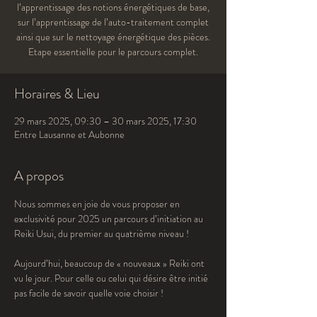
l’apprentissage des notions énergétiques de base,
sur l’apprentissage de l’auto-traitement complet
ainsi que sur le nettoyage énergétique des pièces.
Etape essentielle pour le parcours complet.
Horaires & Lieu
29 mars 2025, 09:30 – 30 mars 2025, 17:30
Entre Lausanne et Aubonne
A propos
Nous sommes en joie de vous proposer en 
exclusivité pour 2025 un parcours d’initiation au 
Reiki Usui, du premier au quatrième niveau !
Aujourd’hui, beaucoup de « nouveaux » Reiki ont 
vu le jour. Pour celle ou celui qui désire être initié 
pas facile de savoir quelle voie choisir !