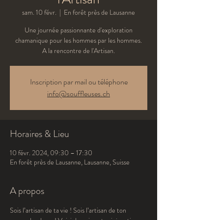
sam. 10 févr.
  |  
En forêt près de Lausanne
Une journée passionnante d'exploration
chamanique pour les hommes par les hommes.
A la rencontre de l'Artisan.
Inscription par mail ou téléphone
info@souffleuses.ch
Horaires & Lieu
10 févr. 2024, 09:30 – 17:30
En forêt près de Lausanne, Lausanne, Suisse
A propos
Sois l’artisan de ta vie ! Sois l’artisan de ton 