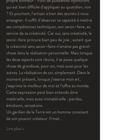
propre bonheur ! Voici de puissantes injonctions 
qui est bien difficile d’appliquer au quotidien, non 
? Et pourtant, l’artisan a bien des secrets à nous 
enseigner. Il suffit d’observer sa capacité à mettre 
ses compétences techniques, son savoir-faire, au 
service de sa créativité. Car oui, sans créativité, le 
savoir-faire procure bien peu de joie ; autant que 
la créativité sans savoir-faire n’amène pas grand-
chose dans la réalisation personnelle. Mais lorsque 
les deux aspects sont réunis, il se passe quelque 
chose de grandiose, pour soi, mais aussi pour les 
autres. La réalisation de soi, simplement. Dans le 
moment présent, lorsque j’exerce mon art, 
j’exprime le meilleur de moi et l’offre au monde. 
Cette expression peut bien entendu être 
matérielle, mais aussi immatérielle ; paroles, 
émotions, sensations.
Un gardien de la Terre est un homme conscient 
de son pouvoir créateur. Il met…
Lire plus >