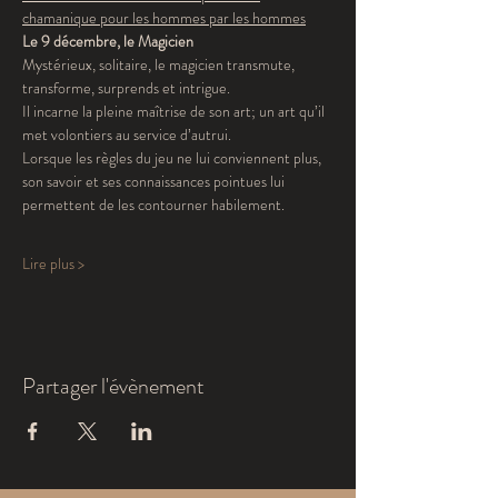
chamanique pour les hommes par les hommes
Le 9 décembre, le Magicien
Mystérieux, solitaire, le magicien transmute, 
transforme, surprends et intrigue. 
Il incarne la pleine maîtrise de son art; un art qu’il 
met volontiers au service d’autrui. 
Lorsque les règles du jeu ne lui conviennent plus, 
son savoir et ses connaissances pointues lui 
permettent de les contourner habilement.
Lire plus >
Partager l'évènement