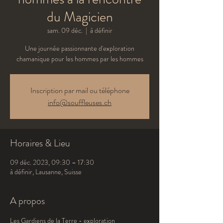
du Magicien
sam. 09 déc.
  |  
à définir
Une journée passionnante d'exploration
chamanique pour les hommes par les hommes
Inscription par mail ou téléphone
info@souffleuses.ch
Horaires & Lieu
09 déc. 2023, 09:30 – 17:30
à définir, Lausanne, Suisse
A propos
Les Gardiens de la Terre - exploration 