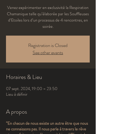
Venez expérimenter en exclusivité la Respiration
Chamanique telle qu’élaborée par les Souffleuses
d’Etoiles lors d’un processus de 4 rencontres, en
soirée.
Registration is Closed
See other events
Horaires & Lieu
07 sept. 2024, 19:00 – 23:50
Lieu à définir
A propos
“En chacun de nous existe un autre être que nous
ne connaissons pas. Il nous parle à travers le rêve