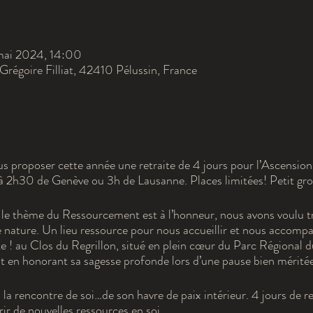
mai 2024, 14:00
Grégoire Filliat, 42410 Pélussin, France
 proposer cette année une retraite de 4 jours pour l’Ascensio
à 2h30 de Genève ou 3h de Lausanne. Places limitées! Petit gr
le thème du Ressourcement est à l’honneur, nous avons voulu tr
e nature. Un lieu ressource pour nous accueillir et nous accomp
e ! au Clos du Regrillon, situé en plein cœur du Parc Régional du
ut en honorant sa sagesse profonde lors d’une pause bien méritée
 la rencontre de soi…de son havre de paix intérieur. 4 jours de
rir de nouvelles ressources en soi.