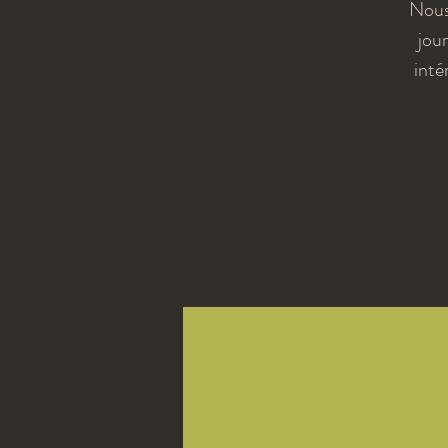
Nous
jour
inté