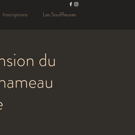
Inscriptions
Les Souffleuses
ension du
 hameau
e