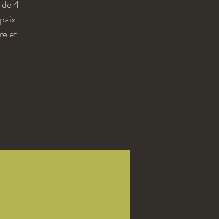
 de 4
 paix
re et