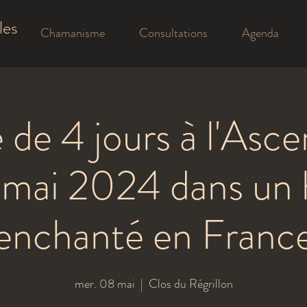
les
Chamanisme
Consultations
Agenda
 de 4 jours à l'Asc
2 mai 2024 dans un
enchanté en Franc
mer. 08 mai
  |  
Clos du Régrillon