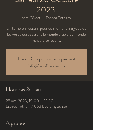
2023.
sam. 28 oct.
  |  
Espace Tothem
Un temple ancestral pour ce moment magique où
les voiles qui séparent le monde visible du monde
invisible se lèvent.
Inscriptions par mail uniquement
info@souffleuses.ch
Horaires & Lieu
28 oct. 2023, 19:00 – 22:30
Espace Tothem, 1063 Boulens, Suisse
A propos