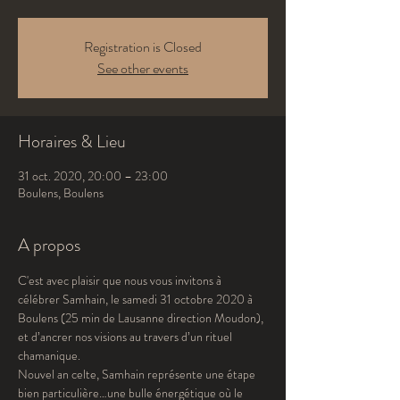
Registration is Closed
See other events
Horaires & Lieu
31 oct. 2020, 20:00 – 23:00
Boulens, Boulens
A propos
C'est avec plaisir que nous vous invitons à 
célébrer Samhain, le samedi 31 octobre 2020 à 
Boulens (25 min de Lausanne direction Moudon), 
et d’ancrer nos visions au travers d’un rituel 
chamanique.
Nouvel an celte, Samhain représente une étape 
bien particulière…une bulle énergétique où le 