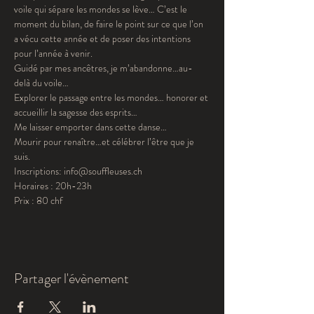
voile qui sépare les mondes se lève… C’est le 
moment du bilan, de faire le point sur ce que l’on 
a vécu cette année et de poser des intentions 
pour l’année à venir.
Guidé par mes ancêtres, je m’abandonne…au-
delà du voile…

Explorer le passage entre les mondes… honorer et 
accueillir la sagesse des esprits…

Me laisser emporter dans cette danse… 

Mourir pour renaître…et célébrer l’être que je 
suis.
Inscriptions: info@souffleuses.ch

Horaires : 20h-23h

Prix : 80 chf
Partager l'évènement