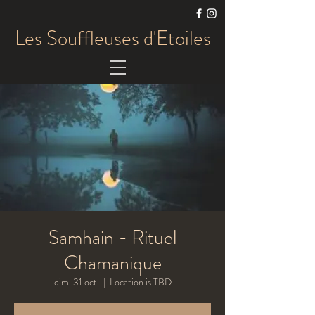
Les Souffleuses d'Etoiles
Samhain - Rituel
Chamanique
dim. 31 oct.
  |  
Location is TBD