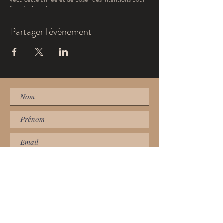
l’année à venir.
Guidé par mes ancêtres, je m’abandonne…au-delà
du voile… Explorer le passage entre les mondes…
Partager l'évènement
honorer et accueillir la sagesse des esprits… Me
laisser emporter dans cette danse… Mourir pour
renaître…et célébrer l’être que je suis. Horaires :
20h-23h Prix : 80 chf
S'inscrire à la newsletter
Les Souffleuses
d'Etoiles