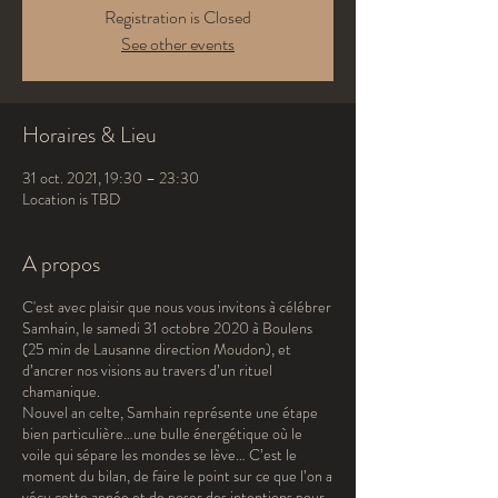
Registration is Closed
See other events
Horaires & Lieu
31 oct. 2021, 19:30 – 23:30
Location is TBD
A propos
C'est avec plaisir que nous vous invitons à célébrer
Samhain, le samedi 31 octobre 2020 à Boulens
(25 min de Lausanne direction Moudon), et
d’ancrer nos visions au travers d’un rituel
chamanique.
Nouvel an celte, Samhain représente une étape
bien particulière…une bulle énergétique où le
voile qui sépare les mondes se lève… C’est le
moment du bilan, de faire le point sur ce que l’on a
vécu cette année et de poser des intentions pour