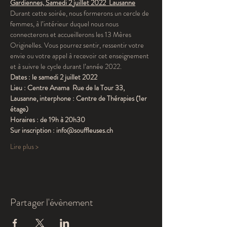
Gardiennes, Samedi 2 juillet 2022  Lausanne
Durant cette soirée, nous formerons un cercle de 
femmes, à l’intérieur duquel nous nous 
connecterons et accueillerons les 13 Mères 
Originelles. Vous pourrez sentir, ressentir votre 
envie ou votre appel à recevoir cet enseignement 
et à suivre le cycle durant l’année 2022.
Dates : le samedi 2 juillet 2022
Lieu : Centre Anama  Rue de la Tour 33, 
Lausanne, interphone : Centre de Thérapies (1er 
étage)
Horaires : de 19h à 20h30
Sur inscription : info@souffleuses.ch
Lire plus >
Partager l'évènement