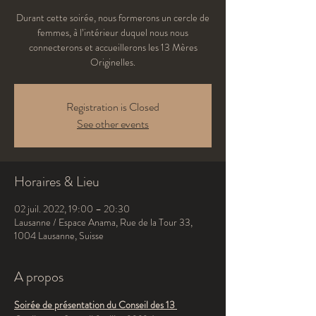
Durant cette soirée, nous formerons un cercle de
femmes, à l’intérieur duquel nous nous
connecterons et accueillerons les 13 Mères
Originelles.
Registration is Closed
See other events
Horaires & Lieu
02 juil. 2022, 19:00 – 20:30
Lausanne / Espace Anama, Rue de la Tour 33,
1004 Lausanne, Suisse
A propos
Soirée de présentation du Conseil des 13 