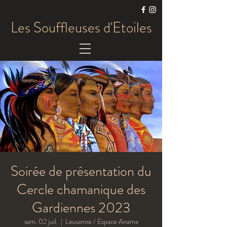
Les Souffleuses d'Etoiles
Soirée de présentation du
Cercle chamanique des
Gardiennes 2023
sam. 02 juil.
  |  
Lausanne / Espace Anama