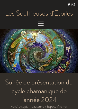
Les Souffleuses d'Etoiles
Soirée de présentation du
cycle chamanique de
l’année 2024
ven. 15 sept.
  |  
Lausanne / Espace Anama