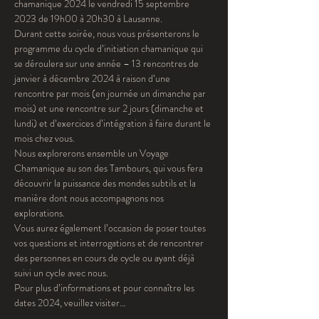
chamanique 2024 le vendredi 15 septembre 
2023 de 19h00 à 20h30 à Lausanne.
Durant cette soirée, nous vous présenterons le 
programme du cycle d’initiation chamanique qui 
se déroulera sur une année – 13 rencontres de 
janvier à décembre 2024 à raison d’une 
rencontre par mois (en journée un dimanche par 
mois) et une rencontre sur 2 jours (dimanche et 
lundi) et d’exercices d’intégration à faire durant le 
mois chez vous.
Nous explorerons ensemble un Voyage 
Chamanique au son des Tambours, qui vous fera 
découvrir la puissance des mondes subtils et la 
manière dont nous accompagnons nos 
explorations.
Vous aurez également l’occasion de poser toutes 
vos questions et interrogations et de rencontrer 
des personnes en cours de cycle ou ayant déjà 
suivi un cycle avec nous.
Pour plus d’informations et pour connaître les 
dates 2024, veuillez visiter…