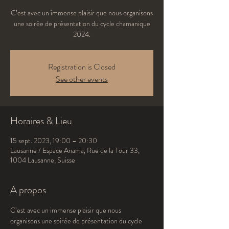
C’est avec un immense plaisir que nous organisons
une soirée de présentation du cycle chamanique
2024.
Registration is Closed
See other events
Horaires & Lieu
15 sept. 2023, 19:00 – 20:30
Lausanne / Espace Anama, Rue de la Tour 33,
1004 Lausanne, Suisse
A propos
C’est avec un immense plaisir que nous 
organisons une soirée de présentation du cycle 