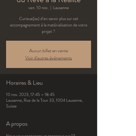
ven. 10 nov.
  |  
Lausanne
Curieux(se) d’en savoir plus sur cet
accompagnement à la matérialisation de votre
projet ?
Aucun billet en vente
Voir d'autres événements
Horaires & Lieu
10 nov. 2023, 17:45 – 18:45
Lausanne, Rue de la Tour 33, 1004 Lausanne,
Suisse
A propos
Nous vous proposons un processus sur 13 