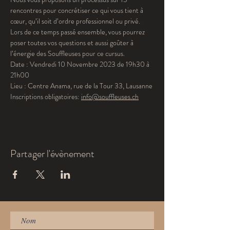
rencontres pour concrétiser ce qui vous tient à 
cœur, qu’il soit d’ordre professionnel ou privé.
Lors de ce temps passé ensemble, vous pourrez 
poser toutes vos questions et aussi goûter à 
l’énergie des Souffleuses pour ce cursus.
Date : Vendredi 10 Novembre 2023 de 19h30 à 
21h00
Lieu : Centre Anama, rue de la Tour 33, Lausanne
Inscriptions obligatoires: 
info@souffleuses.ch
Partager l'évènement