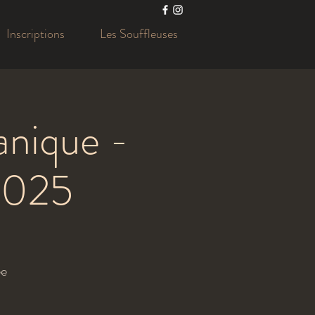
Inscriptions
Les Souffleuses
anique -
 2025
ée