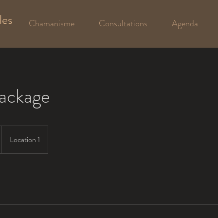
les
Chamanisme
Consultations
Agenda
Package
Location 1